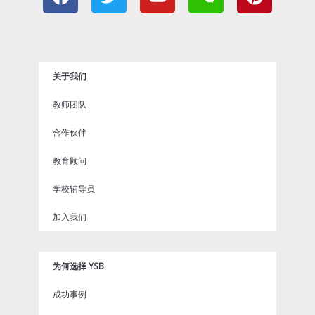
a
w
o
e
i
c
i
u
i
n
e
t
t
x
t
b
t
u
i
e
o
e
b
n
r
关于我们
o
r
e
e
k
s
教师团队
t
合作伙伴
教育顾问
学校辅导员
加入我们
为何选择 YSB
成功事例