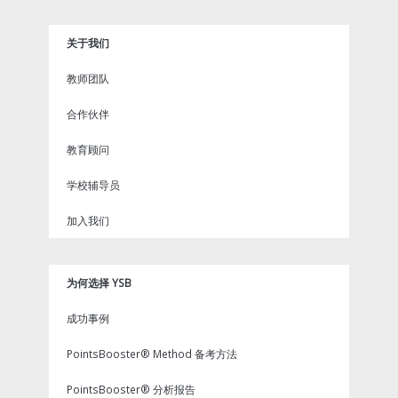
b
t
u
i
e
o
e
b
n
r
关于我们
o
r
e
e
k
s
教师团队
t
合作伙伴
教育顾问
学校辅导员
加入我们
为何选择 YSB
成功事例
PointsBooster® Method 备考方法
PointsBooster® 分析报告