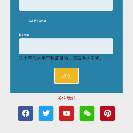
CAPTCHA
Name
这个字段是用于验证目的，应该保持不变。
关注我们
F
T
Y
W
P
a
w
o
e
i
c
i
u
i
n
e
t
t
x
t