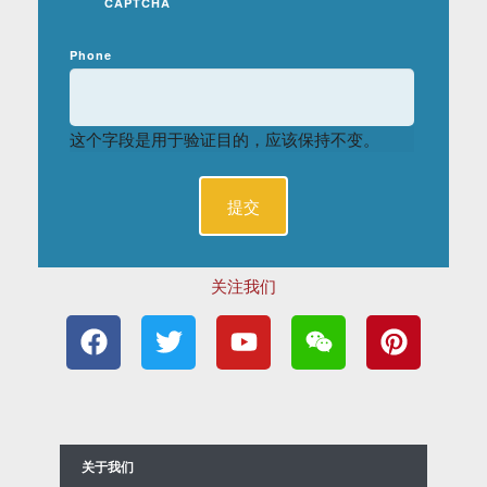
CAPTCHA
Phone
这个字段是用于验证目的，应该保持不变。
关注我们
F
T
Y
W
P
a
w
o
e
i
c
i
u
i
n
e
t
t
x
t
b
t
u
i
e
o
e
b
n
r
关于我们