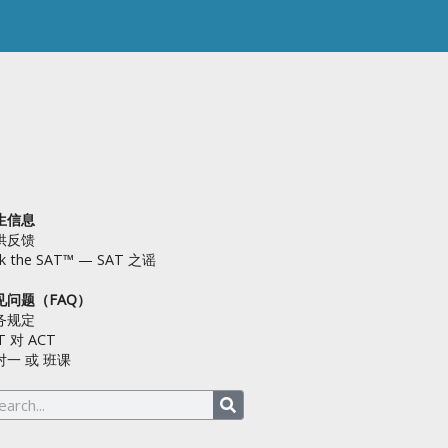
生信息
供反馈
lk the SAT™ — SAT 之谣
见问题（FAQ）
务规定
T 对 ACT
对一 或 班课
arch