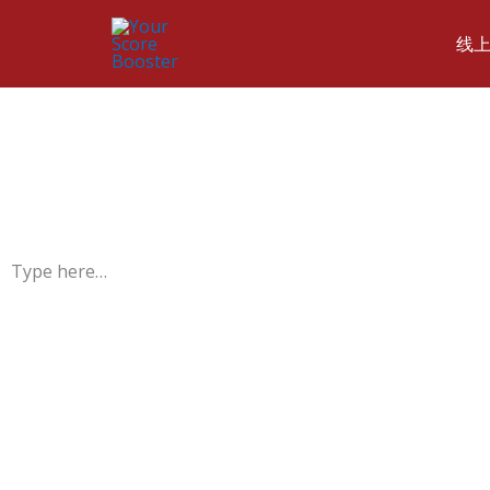
线
Type here…