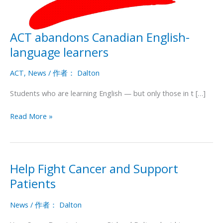
ACT abandons Canadian English-
ACT
abandons
language learners
Canadian
English-
ACT
,
News
/ 作者：
Dalton
language
Students who are learning English — but only those in t […]
learners
Read More »
Help Fight Cancer and Support
Help
Fight
Patients
Cancer
and
News
/ 作者：
Dalton
Support