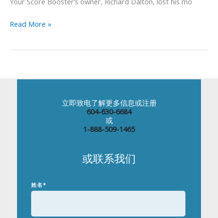
Your Score Booster’s owner, Richard Dalton, lost his mo
Patients
Read More »
立即致电了解更多信息或注册
604-630-6684
或
1-888-509-1465
或联系我们
姓名
*