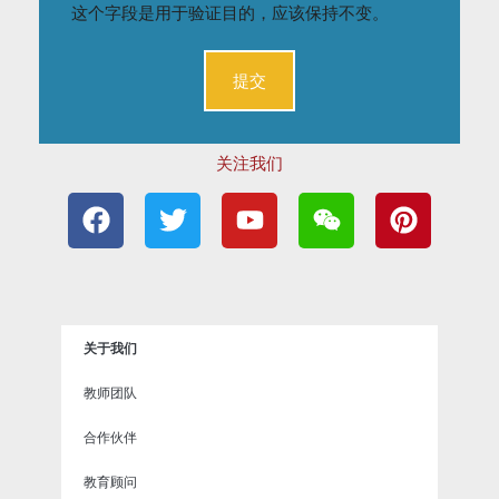
这个字段是用于验证目的，应该保持不变。
关注我们
F
T
Y
W
P
a
w
o
e
i
c
i
u
i
n
e
t
t
x
t
b
t
u
i
e
o
e
b
n
r
关于我们
o
r
e
e
k
s
教师团队
t
合作伙伴
教育顾问