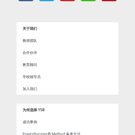
c
i
u
i
n
e
t
t
x
t
b
t
u
i
e
o
e
b
n
r
关于我们
o
r
e
e
k
s
教师团队
t
合作伙伴
教育顾问
学校辅导员
加入我们
为何选择 YSB
成功事例
PointsBooster® Method 备考方法