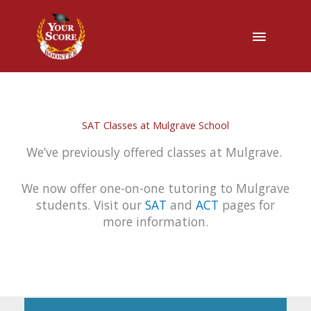
主
菜
单
SAT Classes at Mulgrave School
We’ve previously offered classes at Mulgrave.
We now offer one-on-one tutoring to Mulgrave
students. Visit our
SAT
and
ACT
pages for
more information.