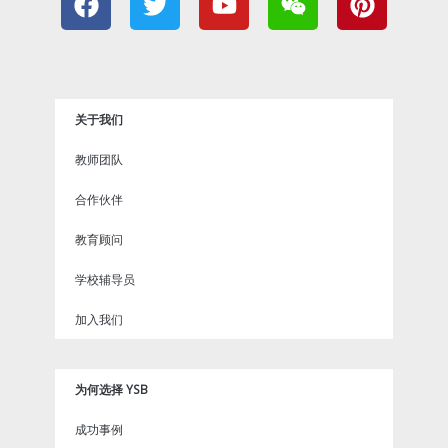
a
w
o
e
i
c
i
u
i
n
e
t
t
x
t
b
t
u
i
e
o
e
b
n
r
关于我们
o
r
e
e
k
s
教师团队
t
合作伙伴
教育顾问
学校辅导员
加入我们
为何选择 YSB
成功事例