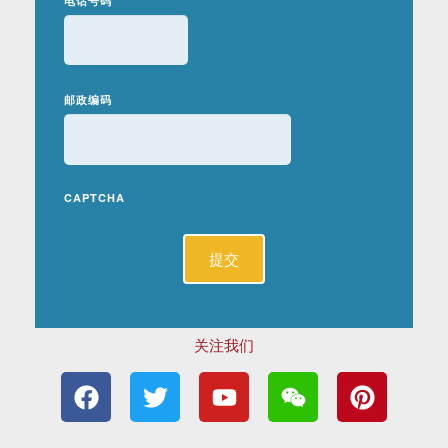
电话号码
邮政编码
CAPTCHA
关注我们
F
T
Y
W
P
a
w
o
e
i
c
i
u
i
n